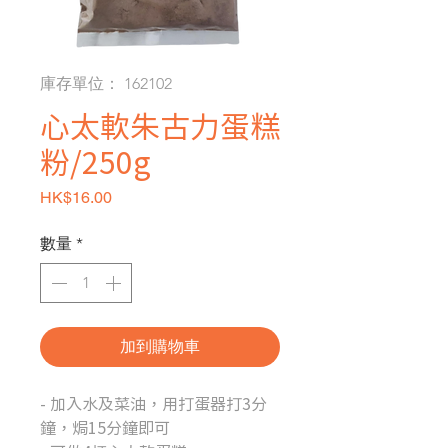
庫存單位： 162102
心太軟朱古力蛋糕
粉/250g
價格
HK$16.00
數量
*
加到購物車
- 加入水及菜油，用打蛋器打3分
鐘，焗15分鐘即可