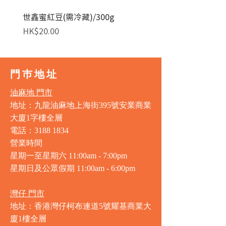
世鑫蜜紅豆(需冷藏)/300g
麥田金紅豆沙餡(急凍)/1
價格
價格
HK$20.00
HK$140.00
門巿地址
油麻地 門市
地址：九龍油麻地上海街395號安業商業
大廈1字樓全層
電話：3188 1834
營業時間
星期一至星期六 11:00am - 7:00pm
星期日及公眾假期 11:00am - 6:00pm
灣仔 門市
地址：香港灣仔柯布連道5號耀基商業大
廈1樓全層