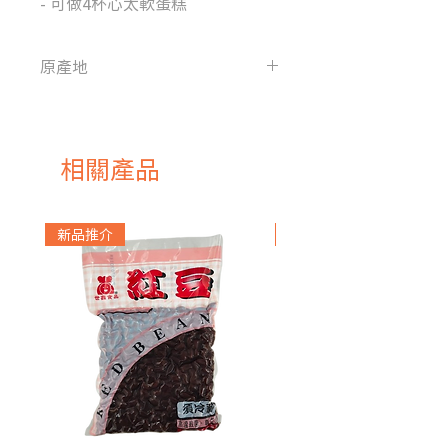
- 可做4杯心太軟蛋糕
原產地
馬來西亞
相關產品
新品推介
急凍貨品