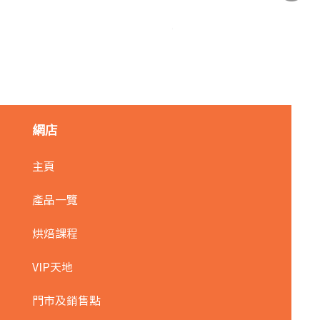
麥田金紅豆沙餡(急凍)/1kg
價格
HK$140.00
網店
主頁
產品一覽
烘焙課程
VIP天地
門市及銷售點