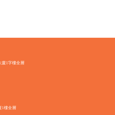
快速瀏覽
大廈1字樓全層
廈1樓全層