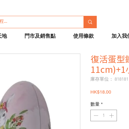
天地
門市及銷售點
使用條款
加入我
復活蛋型鐵
11cm)+1
庫存單位： 818181
價格
HK$18.00
數量
*