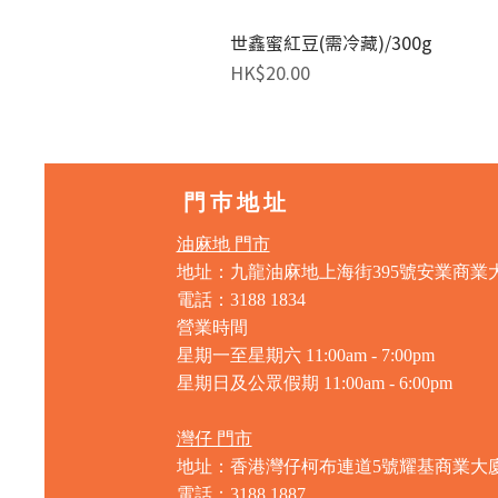
世鑫蜜紅豆(需冷藏)/300g
價格
HK$20.00
門巿地址
油麻地 門市
地址：九龍油麻地上海街395號安業商業
電話：3188 1834
營業時間
星期一至星期六 11:00am - 7:00pm
星期日及公眾假期 11:00am - 6:00pm
灣仔 門市
地址：香港灣仔柯布連道5號耀基商業大
電話：3188 1887