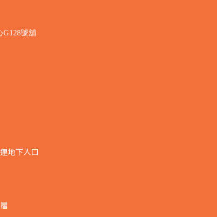
G128號舖
連地下入口​
全層