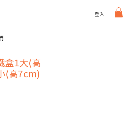
登入
們
盒1大(高
小(高7cm)