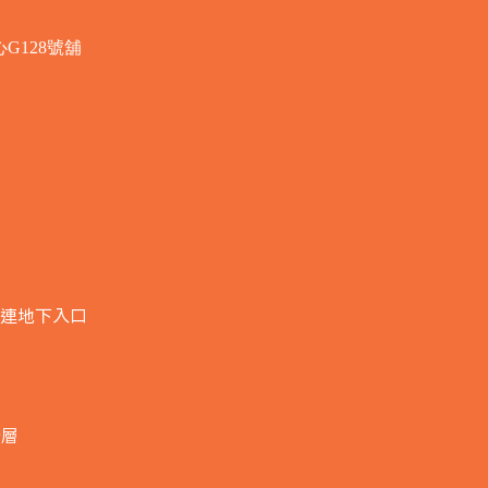
G128號舖
連地下入口​
全層