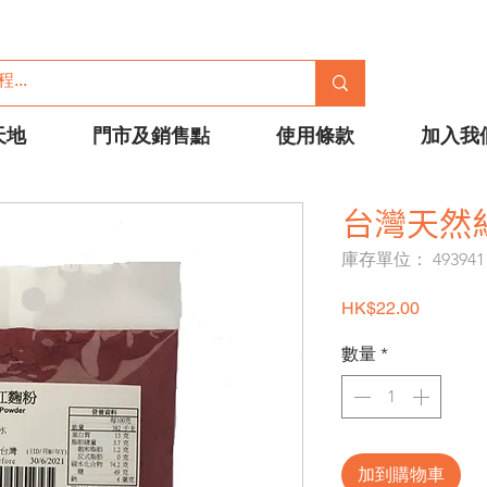
天地
門市及銷售點
使用條款
加入我
台灣天然紅
庫存單位： 493941
價格
HK$22.00
數量
*
加到購物車