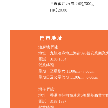
世鑫蜜紅豆(需冷藏)/300g
價格
HK$20.00
門巿地址
油麻地 門市
地址：九龍油麻地上海街395號安業商業
電話：3188 1834
營業時間
星期一至星期六 11:00am - 7:00pm
星期日及公眾假期 11:00am - 6:00pm
灣仔 門市
地址：香港灣仔柯布連道5號耀基商業大
電話：3188 1887
營業時間