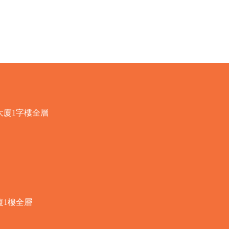
快速瀏覽
大廈1字樓全層
廈1樓全層