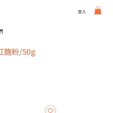
登入
們
麴粉/50g