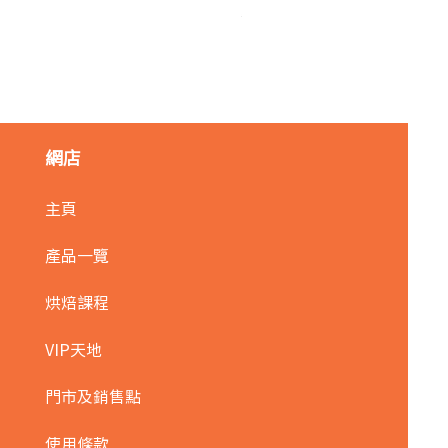
麥田金紅豆沙餡(急凍)/1kg
價格
HK$140.00
網店
主頁
產品一覽
烘焙課程
VIP天地
門市及銷售點
使用條款