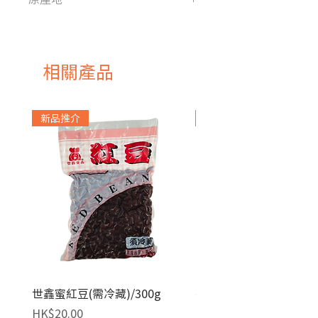
日本
相關產品
新品推介
急凍貨品
世鑫蜜紅豆(需冷藏)/300g
麥田金紅豆沙餡(急凍)/1
價格
價格
HK$20.00
HK$140.00