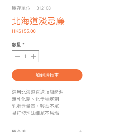
庫存單位： 312108
北海道淡忌廉
價格
HK$155.00
數量
*
加到購物車
選用北海道直送頂級奶源
無乳化劑、化學穩定劑
乳脂含量高，輕盈不膩
易打發泡沫細膩不易塌
原產地