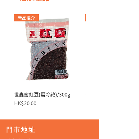
新品推介
急凍貨品
世鑫蜜紅豆(需冷藏)/300g
麥田金紅豆沙餡(急凍)/1
價格
價格
HK$20.00
HK$140.00
門巿地址