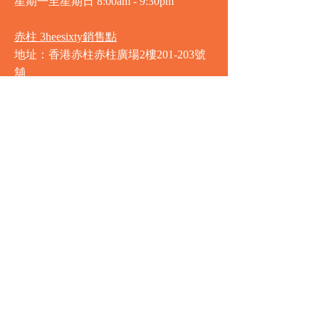
星期一至星期日
8:00am - 9:30pm
赤柱 3heesixty銷售點
地址：香港赤柱赤柱廣場2樓201-203號
舖
營業時間
星期一至星期日
8:00am - 9:30pm
銅鑼灣 Market Place銷售點
地址：銅鑼灣渣甸街5-19號京華中心地
庫連地下入口​
營業時間
星期一至星期日 8:30am - 11:00pm
中環 Market Place銷售點
地址：中環德輔道中77號盈置大廈地庫
全層
星期一至星期六 8:00am - 10:00pm
星期日及公眾假期 9:00am - 10:00pm