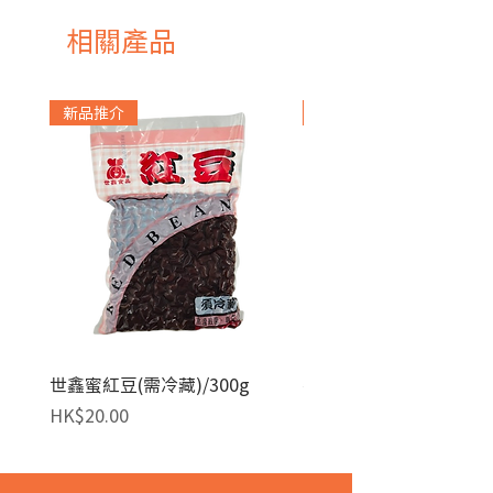
相關產品
新品推介
急凍貨品
世鑫蜜紅豆(需冷藏)/300g
麥田金紅豆沙餡(急凍)/1
價格
價格
HK$20.00
HK$140.00