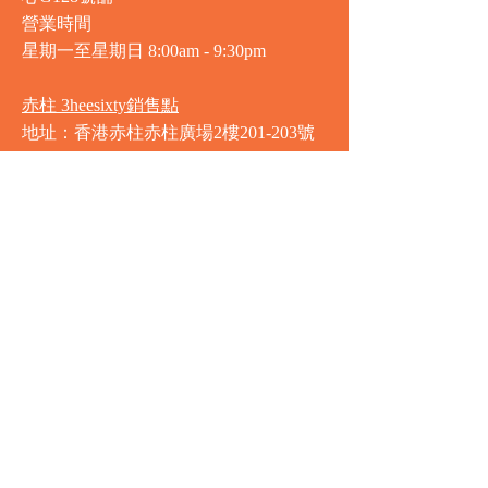
營業時間
星期一至星期日
8:00am - 9:30pm
赤柱 3heesixty銷售點
地址：香港赤柱赤柱廣場2樓201-203號
舖
營業時間
星期一至星期日
8:00am - 9:30pm
銅鑼灣 Market Place銷售點
地址：銅鑼灣渣甸街5-19號京華中心地
庫連地下入口​
營業時間
星期一至星期日 8:30am - 11:00pm
中環 Market Place銷售點
地址：中環德輔道中77號盈置大廈地庫
全層
星期一至星期六 8:00am - 10:00pm