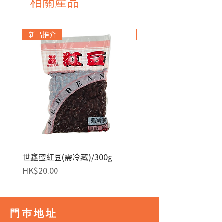
相關產品
新品推介
急凍貨品
世鑫蜜紅豆(需冷藏)/300g
麥田金紅豆沙餡(急凍)/1
Price
Price
HK$20.00
HK$140.00
門巿地址