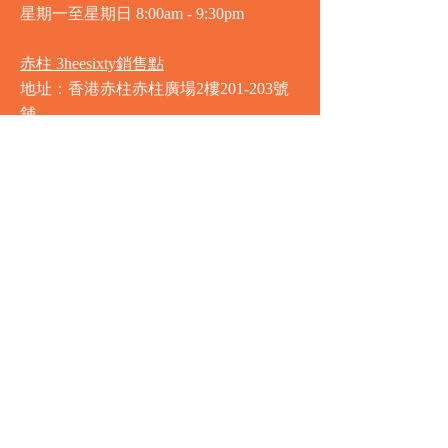
星期一至星期日
8:00am - 9:30pm
赤柱 3heesixty銷售點
地址：香港赤柱赤柱廣場2樓201-203號
舖
營業時間
星期一至星期日
8:00am - 9:30pm
銅鑼灣 Market Place銷售點
地址：銅鑼灣渣甸街5-19號京華中心地
庫連地下入口​
營業時間
星期一至星期日 8:30am - 11:00pm
中環 Market Place銷售點
地址：中環德輔道中77號盈置大廈地庫
全層
星期一至星期六 8:00am - 10:00pm
星期日及公眾假期 9:00am - 10:00pm