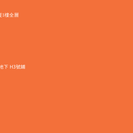
廈1樓全層
地下 H3號鋪