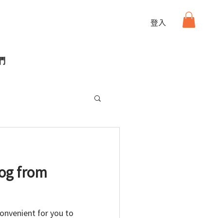
登入
們
og from
onvenient for you to