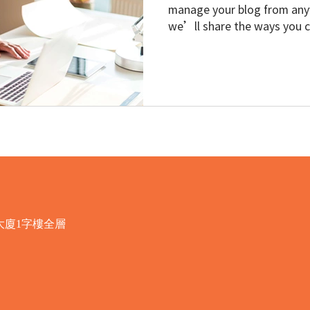
manage your blog from anyw
we’ll share the ways you ca
大廈1字樓全層