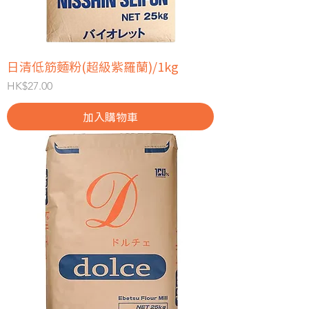
日清低筋麵粉(超級紫羅蘭)/1kg
價格
HK$27.00
加入購物車