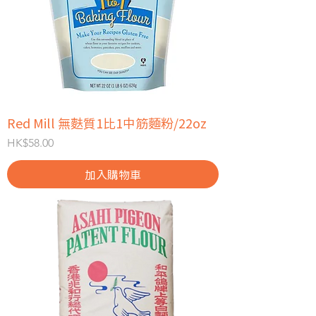
Red Mill 無麩質1比1中筋麵粉/22oz
價格
HK$58.00
加入購物車