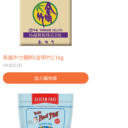
鳥越中力麵粉(金明竹)/1kg
價格
HK$20.00
加入購物車