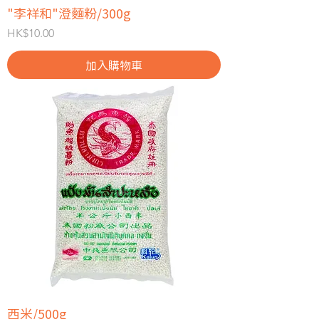
"李祥和"澄麵粉/300g
價格
HK$10.00
加入購物車
西米/500g