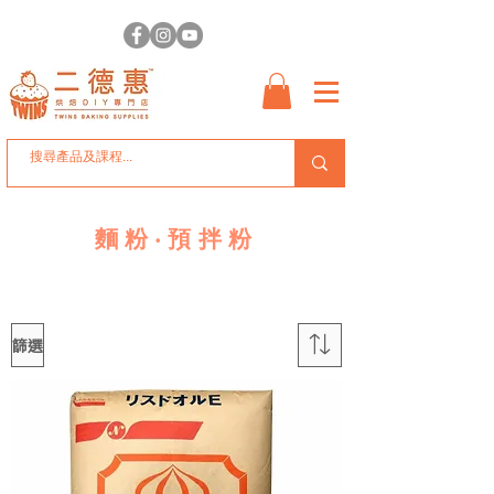
麵粉‧預拌粉
篩選