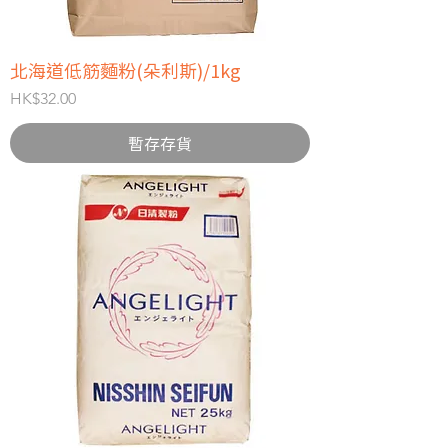
北海道低筋麵粉(朵利斯)/1kg
價格
HK$32.00
暫存存貨