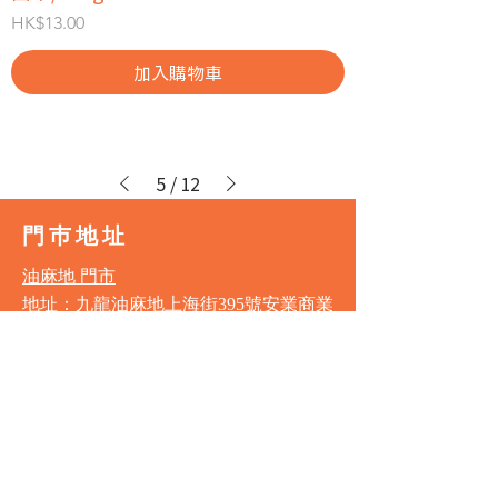
價格
HK$13.00
加入購物車
5
/
12
門巿地址
油麻地 門市
地址：九龍油麻地上海街395號安業商業
大廈1字樓全層
電話：3188 1834
營業時間
星期一至星期六 11:00am - 7:00pm
星期日及公眾假期 11:00am - 6:00pm