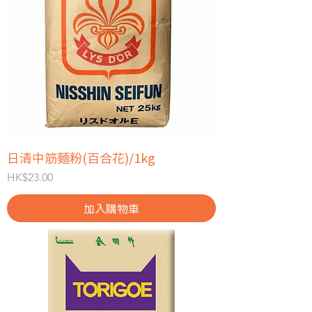
日清中筋麵粉(百合花)/1kg
價格
HK$23.00
加入購物車