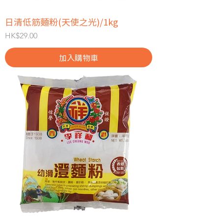
日清低筋麵粉(天使之光)/1kg
價格
HK$29.00
加入購物車