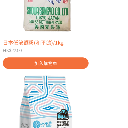
日本低筋麵粉(和平鴿)/1kg
價格
HK$22.00
加入購物車