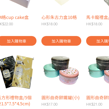
4格cup cake盒
快速瀏覽
心形朱古力盒10格
快速瀏覽
馬卡龍禮盒/
快速
價格
價格
價格
K$22.00
HK$18.00
HK$18.00
加入購物車
加入購物車
加入購
長方形禮物盒/5個
快速瀏覽
圓形曲奇餅鐵罐(小)
快速瀏覽
圓形曲奇餅
快速
21.5*7.5*4.5cm)
價格
價格
HK$17.00
HK$21.00