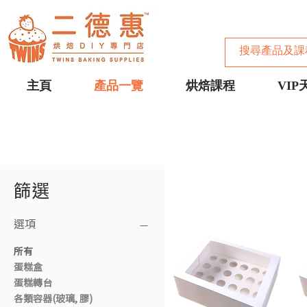
主頁
產品一覽
烘焙課程
VIP
篩選
選項
所有
蛋糕盒
蛋糕轉台
各類容器(玻璃, 膠)