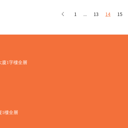
1
...
13
14
15
大廈1字樓全層
廈1樓全層