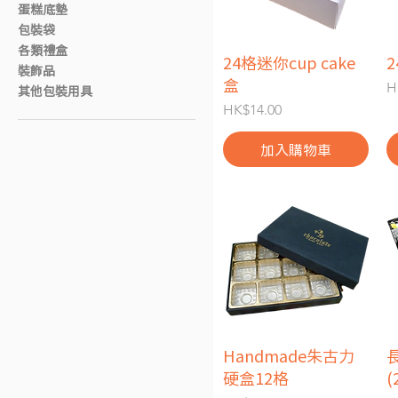
蛋糕底墊
包裝袋
各類禮盒
24格迷你cup cake
快速瀏覽
2
裝飾品
盒
H
其他包裝用具
價格
HK$14.00
加入購物車
Handmade朱古力
快速瀏覽
硬盒12格
(