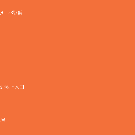
G128號舖
連地下入口​
全層