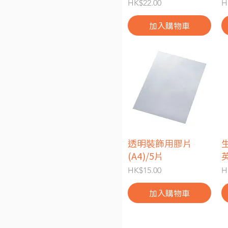
價格
HK$22.00
H
加入購物車
透明裝飾用膠片
快速瀏覽
(A4)/5片
英
價格
HK$15.00
H
加入購物車