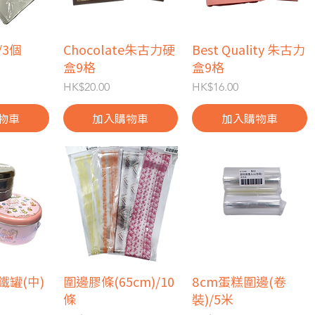
3個
瀏覽
Chocolate朱古力硬
快速瀏覽
Best Quality 朱古力
快速瀏覽
盒9格
盒9格
價格
價格
HK$20.00
HK$16.00
物車
加入購物車
加入購物車
鐵罐(中)
瀏覽
圍邊膠條(65cm)/10
快速瀏覽
8cm蛋糕圍邊(卷
快速瀏覽
條
裝)/5米