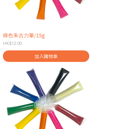
綠色朱古力筆/15g
價格
HK$12.00
加入購物車