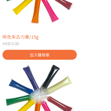
啡色朱古力筆/15g
價格
HK$12.00
加入購物車