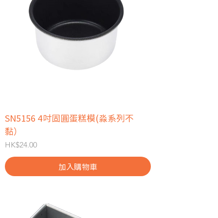
SN5156 4吋固圓蛋糕模(淼系列不
黏）
價格
HK$24.00
加入購物車