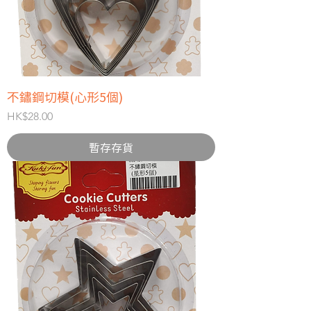
不鏽鋼切模(心形5個)
價格
HK$28.00
暫存存貨