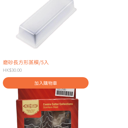
磨砂長方形蒸模/5入
價格
HK$30.00
加入購物車