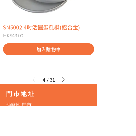
SN5002 4吋活圓蛋糕模(鋁合金)
價格
HK$43.00
加入購物車
4
/
31
門巿地址
油麻地 門市
地址：九龍油麻地上海街395號安業商業
大廈1字樓全層
電話：3188 1834
營業時間