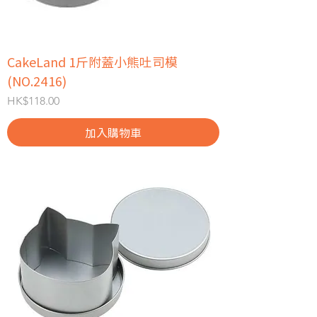
CakeLand 1斤附蓋小熊吐司模
(NO.2416)
價格
HK$118.00
加入購物車