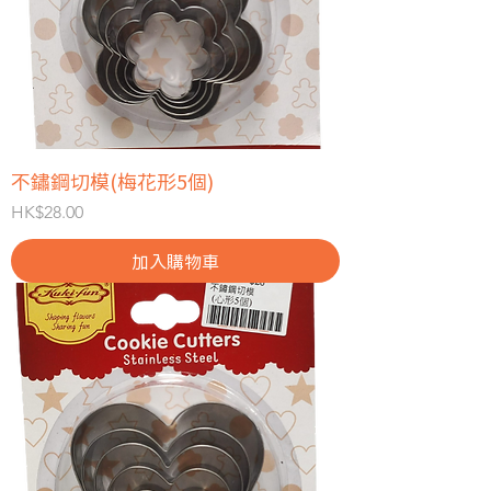
不鏽鋼切模(梅花形5個)
價格
HK$28.00
加入購物車