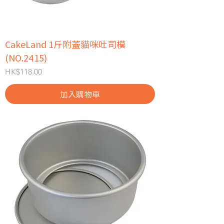
CakeLand 1斤附蓋貓咪吐司模
(NO.2415)
價格
HK$118.00
加入購物車