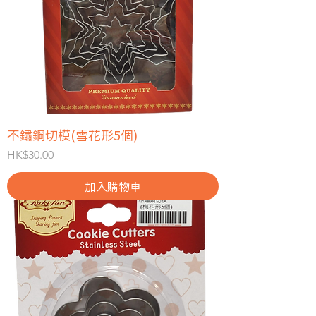
不鏽鋼切模(雪花形5個)
價格
HK$30.00
加入購物車