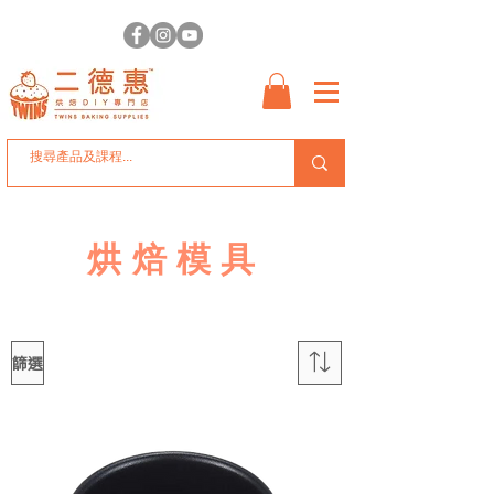
烘焙模具
篩選