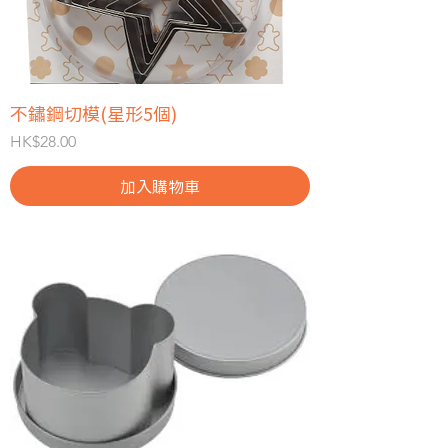
不鏽鋼切模(星形5個)
價格
HK$28.00
加入購物車