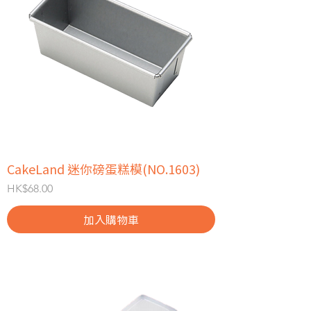
CakeLand 迷你磅蛋糕模(NO.1603)
價格
HK$68.00
加入購物車